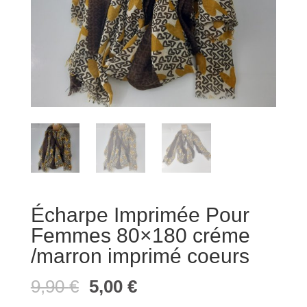
Écharpe Imprimée Pour
Femmes 80×180 créme
/marron imprimé coeurs
Le
Le
9,90
€
5,00
€
prix
prix