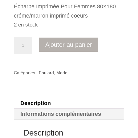
Écharpe Imprimée Pour Femmes 80×180
initial
actuel
créme/marron imprimé coeurs
était :
est :
2 en stock
9,90 €.
5,00 €.
quantité
Ajouter au panier
de
Écharpe
Imprimée
Catégories :
Foulard
,
Mode
Pour
Femmes
80x180
Description
créme
Informations complémentaires
/marron
imprimé
Description
coeurs