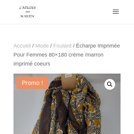
Accueil
/
Mode
/
Foulard
/ Écharpe Imprimée
Pour Femmes 80×180 créme /marron
imprimé coeurs
Promo !